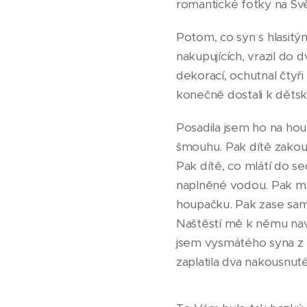
romantické fotky na Sv
Potom, co syn s hlasit
nakupujících, vrazil do 
dekorací, ochutnal čtyři 
konečně dostali k dětsk
Posadila jsem ho na houp
šmouhu. Pak dítě zakou
Pak dítě, co mlátí do s
naplněné vodou. Pak mo
houpačku. Pak zase samo
Naštěstí mě k němu nave
jsem vysmátého syna z 
zaplatila dva nakousnut