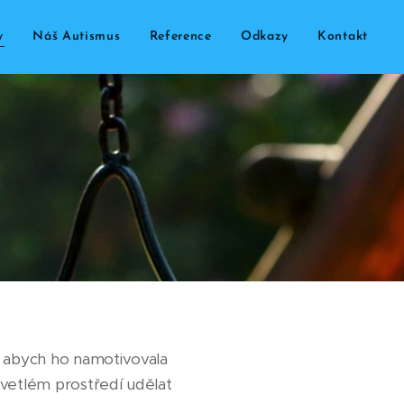
y
Náš Autismus
Reference
Odkazy
Kontakt
 abych ho namotivovala
vetlém prostředí udělat