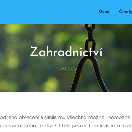
Úvod
Článk
Zahradnictví
30.03.2024
odrého oblečení a slíbila mu všechno možné i nemožné,
 zahradnického centra. Chtěla jsem v tom krásném rozk