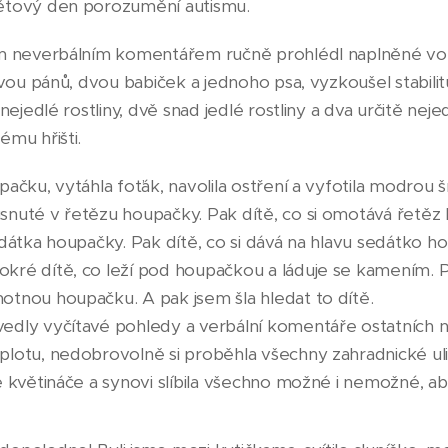
ětový den porozumění autismu.
ým neverbálním komentářem ručně prohlédl naplněné vo
dvou pánů, dvou babiček a jednoho psa, vyzkoušel stabilit
nejedlé rostliny, dvě snad jedlé rostliny a dva určitě nej
ému hřišti.
ačku, vytáhla foťák, navolila ostření a vyfotila modrou 
snuté v řetězu houpačky. Pak dítě, co si omotává řetěz
edátka houpačky. Pak dítě, co si dává na hlavu sedátko 
kré dítě, co leží pod houpačkou a láduje se kamením.
tnou houpačku. A pak jsem šla hledat to dítě.
dly vyčítavé pohledy a verbální komentáře ostatních na
plotu, nedobrovolně si proběhla všechny zahradnické ul
é květináče a synovi slíbila všechno možné i nemožné, ab