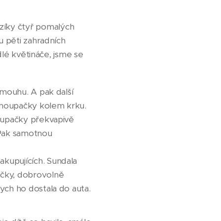
zíky čtyř pomalých
u pěti zahradních
edlé květináče, jsme se
šmouhu. A pak další
 houpačky kolem krku.
houpačky překvapivě
 Pak samotnou
kupujících. Sundala
ičky, dobrovolně
ych ho dostala do auta.