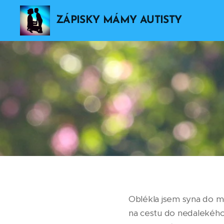
ZÁPISKY MÁMY AUTISTY
Oblékla jsem syna do m
na cestu do nedalekého