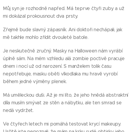
Můj syn je rozhodně napřed. Má teprve čtyři zuby a už
mi dokázal prokousnout dva prsty.
Zřejmě bude slavný zápasník. Ani doktoři nechápali, jak
mě takhle mohlo zřídit dvouleté batole.
Je neskutečně zručný. Masky na Halloween nám vyrábí
úplně sám. Na mém vzhledu alá zombie poctivě pracuje
dnem i nocí už od narození. S manželem tolik času
nepotřebuje, masku oběti vlkodlaka mu hravě vyrobí
během jedné výměny plenek.
Má uměleckou duši. Až je mi líto, že jeho hnědá abstraktní
díla musím smývat ze stěn a nábytku, ale ten smrad se
nedá vydržet.
Ve čtyřech letech mi pomáhá testovat krycí makeupy.
Určitě jste nepoznali, že mám na krku rudé obtisky jeho