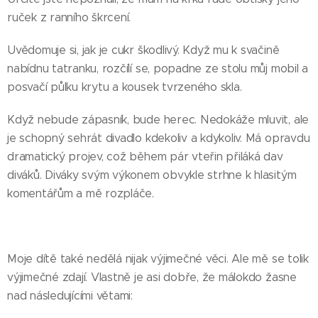
ruček z ranního škrcení.
Uvědomuje si, jak je cukr škodlivý. Když mu k svačině
nabídnu tatranku, rozčílí se, popadne ze stolu můj mobil a
posvačí půlku krytu a kousek tvrzeného skla.
Když nebude zápasník, bude herec. Nedokáže mluvit, ale
je schopný sehrát divadlo kdekoliv a kdykoliv. Má opravdu
dramatický projev, což během pár vteřin přiláká dav
diváků. Diváky svým výkonem obvykle strhne k hlasitým
komentářům a mě rozpláče.
Moje dítě také nedělá nijak výjimečné věci. Ale mě se tolik
výjimečné zdají. Vlastně je asi dobře, že málokdo žasne
nad následujícími větami: