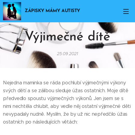
ZÁPISKY MÁMY AUTISTY
Výjimečné dítě
25.09.2021
Nejedna maminka se ráda pochlubí výjimečnými výkony
svých dětí a se zálibou sleduje úžas ostatních. Moje dítě
předvedlo spoustu výjimečných výkonů. Jen jsem se s
nimi nechtěla chlubit, aby vedle něj ostatní výjimečné děti
nevypadaly nudně. Myslím, že by už nic nepředčilo úžas
ostatních po následujících větách: