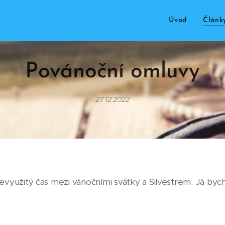
Úvod
Článk
Povánoční omluvy
27.12.2022
využitý čas mezi vánočními svátky a Silvestrem. Já bych