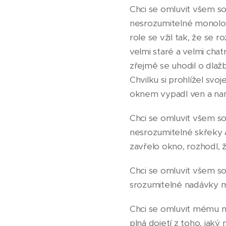
Chci se omluvit všem so
nesrozumitelné monolog
role se vžil tak, že s
velmi staré a velmi cha
zřejmě se uhodil o dlaž
Chvilku si prohlížel svo
oknem vypadl ven a namí
Chci se omluvit všem so
nesrozumitelné skřeky a
zavřelo okno, rozhodl, 
Chci se omluvit všem so
srozumitelné nadávky m
Chci se omluvit mému ma
plná dojetí z toho, jaký