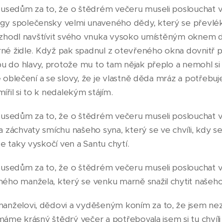
usedům za to, že o štědrém večeru museli poslouchat ve
y společensky velmi unaveného dědy, který se převlékl
e rozhodl navštívit svého vnuka vysoko umístěným oknem
trné židle. Když pak spadnul z otevřeného okna dovnitř
bu do hlavy, protože mu to tam nějak přeplo a nemohl s
je oblečení a se slovy, že je vlastně děda mráz a potřebu
řil si to k nedalekým stájím.
usedům za to, že o štědrém večeru museli poslouchat ve
 záchvaty smíchu našeho syna, který se ve chvíli, kdy s
že taky vyskočí ven a Santu chytí.
usedům za to, že o štědrém večeru museli poslouchat ve
ého manžela, který se venku marně snažil chytit našeho
nželovi, dědovi a vyděšeným koním za to, že jsem nezak
 máme krásný štědrý večer a potřebovala jsem si tu chvíli