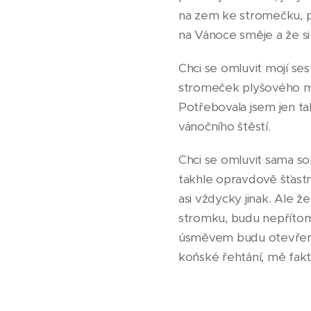
na zem ke stromečku, po
na Vánoce směje a že si 
Chci se omluvit mojí ses
stromeček plyšového me
Potřebovala jsem jen ta
vánočního štěstí.
Chci se omluvit sama so
takhle opravdově šťast
asi vždycky jinak. Ale
stromku, budu nepřítomn
úsměvem budu otevřený
koňské řehtání, mě fak