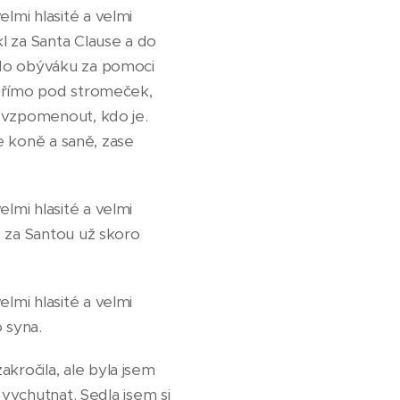
lmi hlasité a velmi
 za Santa Clause a do
 do obýváku za pomoci
 přímo pod stromeček,
i vzpomenout, kdo je.
je koně a saně, zase
lmi hlasité a velmi
e za Santou už skoro
lmi hlasité a velmi
 syna.
ročila, ale byla jsem
 vychutnat. Sedla jsem si