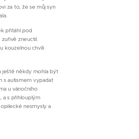
i za to, že se můj syn
ala.
ek přitáhl pod
uřivě zneuctil.
u kouzelnou chvíli
ch ještě někdy mohla být
em s autismem vypadat
ama u vánočního
 a s přihlouplým
opilecké nesmysly a