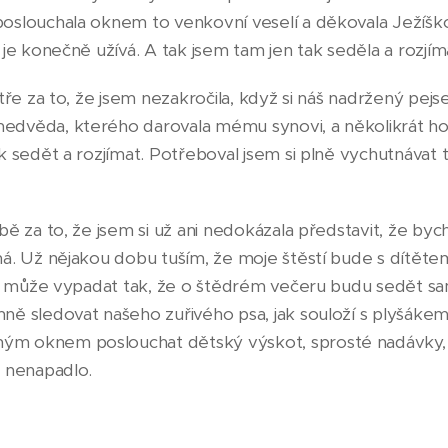
slouchala oknem to venkovní veselí a děkovala Ježíškov
je konečně užívá. A tak jsem tam jen tak seděla a rozjím
tře za to, že jsem nezakročila, když si náš nadržený pejs
dvěda, kterého darovala mému synovi, a několikrát ho z
k sedět a rozjímat. Potřeboval jsem si plně vychutnávat t
bě za to, že jsem si už ani nedokázala představit, že by
ná. Už nějakou dobu tuším, že moje štěstí bude s dítět
 že může vypadat tak, že o štědrém večeru budu sedět s
ě sledovat našeho zuřivého psa, jak souloží s plyšákem,
m oknem poslouchat dětský výskot, sprosté nadávky, 
t nenapadlo.