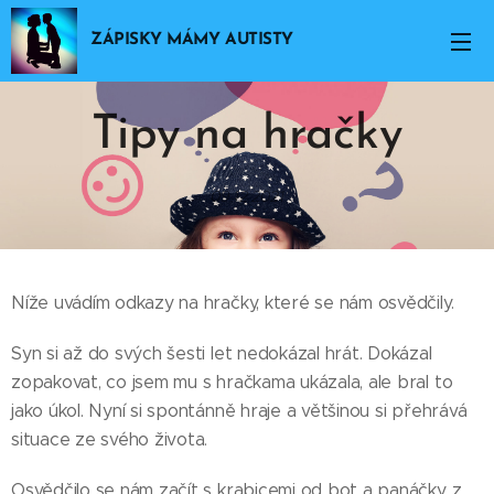
ZÁPISKY MÁMY AUTISTY
Tipy
na
hračky
09.12.2021
Níže uvádím odkazy na hračky, které se nám osvědčily.
Syn si až do svých šesti let nedokázal hrát. Dokázal
zopakovat, co jsem mu s hračkama ukázala, ale bral to
jako úkol. Nyní si spontánně hraje a většinou si přehrává
situace ze svého života.
Osvědčilo se nám začít s krabicemi od bot a panáčky z