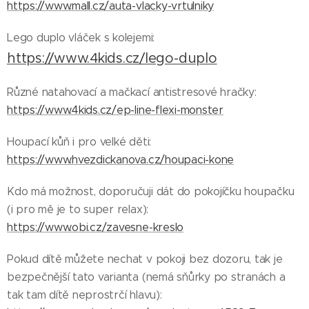
https://www.mall.cz/auta-vlacky-vrtulniky
Lego duplo vláček s kolejemi:
https://www.4kids.cz/lego-duplo
Různé natahovací a mačkací antistresové hračky:
https://www.4kids.cz/ep-line-flexi-monster
Houpací kůň i pro velké děti:
https://www.hvezdickanova.cz/houpaci-kone
Kdo má možnost, doporučuji dát do pokojíčku houpačku
(i pro mě je to super relax):
https://www.obi.cz/zavesne-kreslo
Pokud dítě můžete nechat v pokoji bez dozoru, tak je
bezpečnější tato varianta (nemá sňůrky po stranách a
tak tam dítě neprostrčí hlavu):