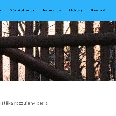
y
Náš Autismus
Reference
Odkazy
Kontakt
u štěká rozzuřený pes a