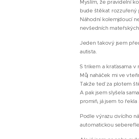
Myslím, že pravidelní k
bude štěkat rozzuřený p
Náhodní kolemjdoucí nev
nevšedních mateřských
Jeden takový jsem před
autista.
S trikem a kraťasama v 
Můj naháček mi ve vteřin
Takže teď za plotem ště
A pak jsem slyšela sama 
promiň, já jsem to řekla 
Podle výrazu civícího 
automatickou sebereflexí