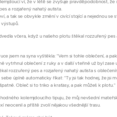
olemjdoucí ví, že v létě se zvyšuje pravděpodobnost, že
es a rozjařený nahatý autista.
í, a tak se obvykle změní v civící stojící a nejednou s
 výstupů.
vedla včera, když u našeho plotu štěkal rozzuřený pes 
ruce jsem na syna vyštěkla: "Vem si tohle oblečení, a pak
ě vytrhnul oblečení z ruky a v další vteřině už byl zase u
kal rozzuřený pes a rozjařený nahatý autista s oblečení
sebe úplně automaticky říkat: "Ty jsi tak hodnej, že jsi 
špatně. Obleč si to triko a kraťasy, a pak můžeš k plotu."
náhodného kolemjdoucího tipuju, že můj nevšední mateř
 neocenil a příště zvolí nějakou všednější trasu.