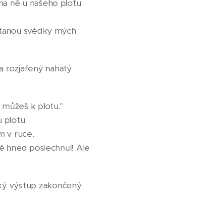
 na ně u našeho plotu
e stanou svědky mých
a rozjařený nahatý
 můžeš k plotu."
 plotu.
m v ruce.
mě hned poslechnul! Ale
ský výstup zakončený