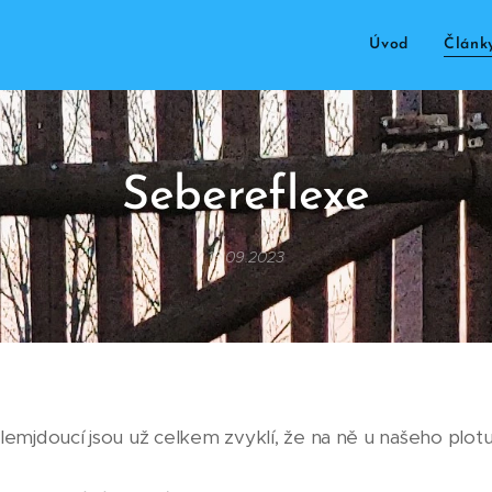
Úvod
Článk
Sebereflexe
13.09.2023
olemjdoucí jsou už celkem zvyklí, že na ně u našeho plot