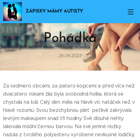
ZÁPISKY MÁMY AUTISTY
Pohádka
26.04.2023
Za sedmero obcemi, za patero kopcemi a před více než
dvacatero rokami žila byla svobodná holka, která se
chystala na bál. Celý den měla na hlavě víc natáček než v
hlavě rozumu. Svou bezchybnou pleť pečlivě zakrývala
levným makeupem snad tři hodiny. Své dlouhé nehty
lakovala módní černou barvou. Na své jemné nožky
nazula z tvrdého polyesteru vyrobené nevkusné lodičky.