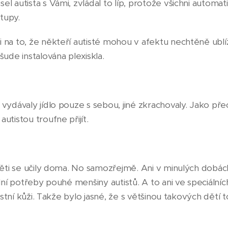
 autista s Vámi, zvládal to líp, protože všichni automat
tupy.
na to, že někteří autisté mohou v afektu nechtěně ublíži
ude instalována plexiskla.
ydávaly jídlo pouze s sebou, jiné zkrachovaly. Jako přec
utistou troufne přijít.
děti se učily doma. No samozřejmě. Ani v minulých dobách
lní potřeby pouhé menšiny autistů. A to ani ve speciálníc
astní kůži. Takže bylo jasné, že s většinou takových dětí 