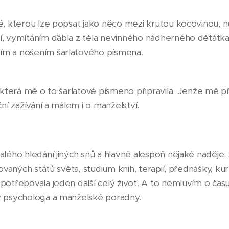
é, kterou lze popsat jako něco mezi krutou kocovinou, n
, vymítáním ďábla z těla nevinného nádherného děťátka
m a nošením šarlatového písmena.
 která mě o to šarlatové písmeno připravila. Jenže mě př
ční zažívání a málem i o manželství.
alého hledání jiných snů a hlavně alespoň nějaké naděje.
ovaných států světa, studium knih, terapií, přednášky, kurz
otřebovala jeden další celý život. A to nemluvím o času,
y psychologa a manželské poradny.