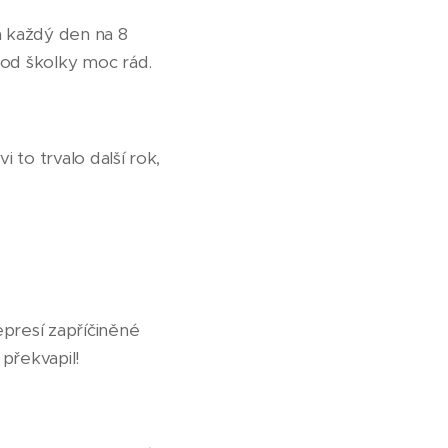
a každý den na 8
 od školky moc rád.
 to trvalo další rok,
presí zapříčiněné
překvapil!