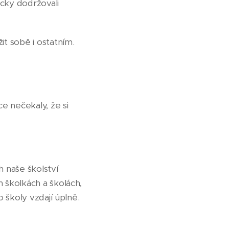
icky dodržovali
t sobě i ostatním.
e nečekaly, že si
 naše školství
h školkách a školách,
to školy vzdají úplně.