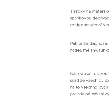
Tři roky na mateřsk
spánkovou deprivací
rentgenovým záření
Pak přišla diagnóza,
naději, mé sny, funk
Následoval rok zouf
snad ze všech civiliz
na to všechno bych p
pravidelné návštěv