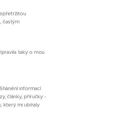
epřetržitou
, častým
ipravila taky o mou
 Shánění informací
y, články, příručky -
 který mi ubíraly