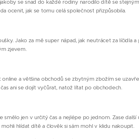
jakoby se snad do každé rodiny narodilo dítě se stejný
da ocenit, jak se tomu celá společnost přizpůsobila.
roušky. Jako za mě super nápad, jak neutrácet za líčidla a
ným zjevem.
 online a většina obchodů se zbytným zbožím se uzavřela
 čas ani se dojít vyčůrat, natož lítat po obchodech.
e smělo jen v určitý čas a nejlépe po jednom. Zase další
 mohli hlídat dítě a člověk si sám mohl v klidu nakoupit.