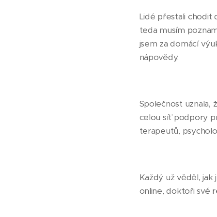
Lidé přestali chodi
teda musím pozname
jsem za domácí výuk
nápovědy.
Společnost uznala, 
celou síť podpory pr
terapeutů, psycholo
Každý už věděl, jak
online, doktoři své 