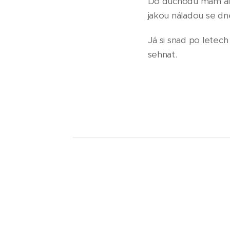
Do důchodu mám ale 
jakou náladou se dn
Já si snad po letech
sehnat.