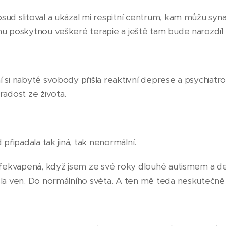
ud slitoval a ukázal mi respitní centrum, kam můžu syn
u poskytnou veškeré terapie a ještě tam bude narozdíl
si nabyté svobody přišla reaktivní deprese a psychiatrovi
radost ze života.
 připadala tak jiná, tak nenormální.
překvapená, když jsem ze své roky dlouhé autismem a de
la ven. Do normálního světa. A ten mě teda neskutečně 