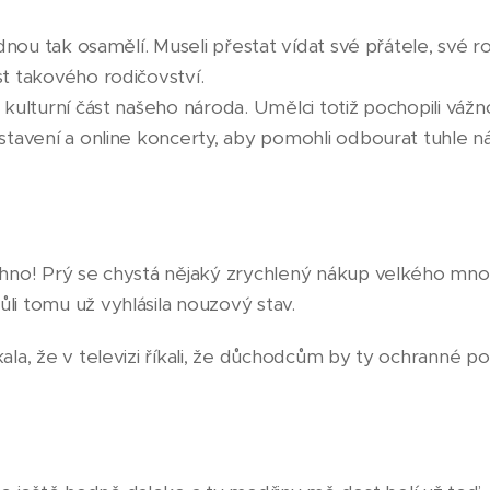
jednou tak osamělí. Museli přestat vídat své přátele, své r
st takového rodičovství.
 kulturní část našeho národa. Umělci totiž pochopili vážn
stavení a online koncerty, aby pomohli odbourat tuhle ná
chno! Prý se chystá nějaký zrychlený nákup velkého mn
li tomu už vyhlásila nouzový stav.
ala, že v televizi říkali, že důchodcům by ty ochranné p