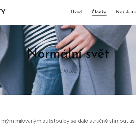
TY
Úvod
Články
Náš Auti
Normální
svět
13.10.2021
s mým milovaným autistou by se dalo stručně shrnout asi