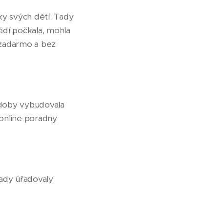
ky svých dětí. Tady
dí počkala, mohla
 zadarmo a bez
 doby vybudovala
 online poradny
řady úřadovaly
.