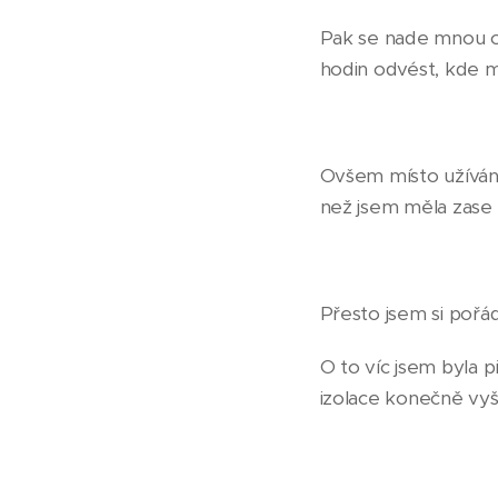
Pak se nade mnou os
hodin odvést, kde m
Ovšem místo užívání 
než jsem měla zase 
Přesto jsem si pořád
O to víc jsem byla 
izolace konečně vyš