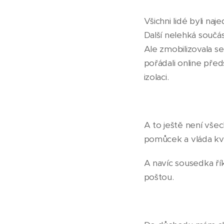
Všichni lidé byli na
Další nelehká součá
Ale zmobilizovala se
pořádali online před
izolaci.
A to ještě není vše
pomůcek a vláda kvů
A navíc sousedka řík
poštou.