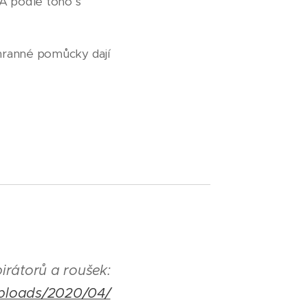
A podle toho s
ochranné pomůcky dají
irátorů a roušek:
uploads/2020/04/