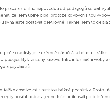
t do práce a s online nápovědou od pedagogů se ujali výu
nat, že jsem úplně blbá, protože kdybych s tou výpově
u syna ještě dostávat ošetřovné. Takhle jsem to dělala
že péče o autisty je extrémně náročná, a během krátké
o pečující. Byly zřízeny krizové linky, informační weby a
gů a psychiatrů.
 je těžké absolvovat s autistou běžné pochůzky. Proto ú
recepty posílali online a jednoduše ordinovali po telefonu