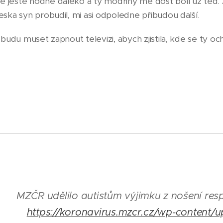
ještě hodně daleko a ty modřiny mě dost bolí už teď. 
eska syn probudil, mi asi odpoledne přibudou další.
 budu muset zapnout televizi, abych zjistila, kde se ty 
MZČR udělilo autistům výjimku z nošení resp
https://koronavirus.mzcr.cz/wp-content/