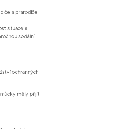
odiče a prarodiče.
ost situace a
ročnou sociální
ožství ochranných
omůcky měly přijít