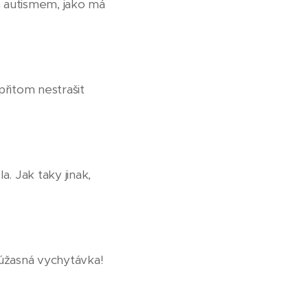
m autismem, jako má
 přitom nestrašit
. Jak taky jinak,
 úžasná vychytávka!