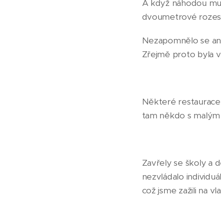
A když náhodou musel
dvoumetrové rozes
Nezapomnělo se ani 
Zřejmě proto byla vš
Některé restaurace v
tam někdo s malým a
Zavřely se školy a 
nezvládalo individuá
což jsme zažili na vl