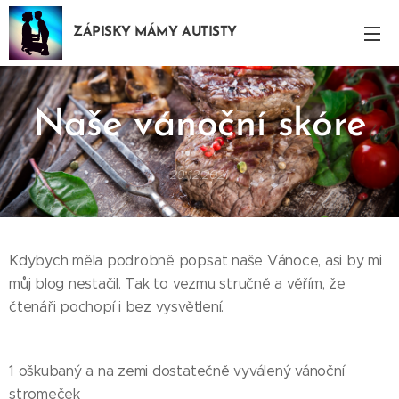
ZÁPISKY MÁMY AUTISTY
Naše
vánoční
skóre
29.12.2021
Kdybych měla podrobně popsat naše Vánoce, asi by mi
můj blog nestačil. Tak to vezmu stručně a věřím, že
čtenáři pochopí i bez vysvětlení.
1 oškubaný a na zemi dostatečně vyválený vánoční
stromeček