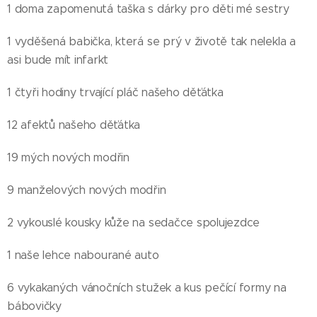
1 doma zapomenutá taška s dárky pro děti mé sestry
1 vyděšená babička, která se prý v životě tak nelekla a
asi bude mít infarkt
1 čtyři hodiny trvající pláč našeho děťátka
12 afektů našeho děťátka
19 mých nových modřin
9 manželových nových modřin
2 vykouslé kousky kůže na sedačce spolujezdce
1 naše lehce nabourané auto
6 vykakaných vánočních stužek a kus pečící formy na
bábovičky