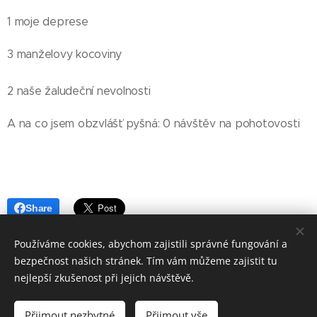
1 moje deprese
3 manželovy kocoviny
2 naše žaludeční nevolnosti
A na co jsem obzvlášť pyšná: 0 návštěv na pohotovosti
Share
Používáme cookies, abychom zajistili správné fungování a
bezpečnost našich stránek. Tím vám můžeme zajistit tu
nejlepší zkušenost při jejich návštěvě.
© 2021 - 23 ZÁPISKY MÁMY AUTISTY
Přijmout nezbytné
Přijmout vše