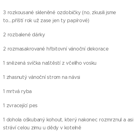
3 rozkousané skleněné ozdobičky (no, zkusili jsme
to....příští rok už zase jen ty papírové)
2 rozbalené dárky
2 rozmasakrované hřbitovní vánoční dekorace
1 snězená svíčka naštěstí z včelího vosku
1 zhasnutý vánoční strom na návsi
1 mrtvá ryba
1 zvracející pes
1 dohola oškubaný kohout, který nakonec rozmrznul a asi
stráví celou zimu u dědy v kotelně