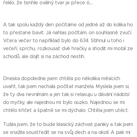
řeklo, že tenhle oválný tvar je přece ó....
A tak spolu každý den počítáme od jedné až do kolika ho
to přestane bavit. Já nahlas počítám, on souhlasně zvučí.
Včera večer to například bylo do 634. Stihnul u toho i
večeři, sprchu, rozkousat dvě hračky a shodit mi mobil ze
schodů, ale dojít si na záchod nestih.
Dneska dopoledne jsem chtěla po několika měsících
uvařit, tak jsem nechala počítat manžela. Myslela jsem si,
že ty dva nevnímám a jen tak si relaxuju u dávání nádobí
do myčky, ale najednou mi bylo ouzko. Najednou se mi
chtělo křičet a špatně se mi dýchalo. Chtěla jsem utéct.
Tušila jsem, že to bude klasický záchvat paniky a tak jsem
se snažila soustředit se na svůj dech a na okolí. A pak mi