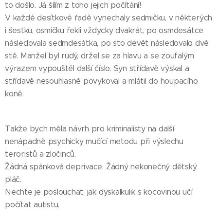
to došlo. Já šílím z toho jejich počítání!
V každé desítkové řadě vynechaly sedmičku, v některých
i šestku, osmičku řekli vždycky dvakrát, po osmdesátce
následovala sedmdesátka, po sto devět následovalo dvě
stě. Manžel byl rudý, držel se za hlavu a se zoufalým
výrazem vypouštěl další číslo. Syn střídavě výskal a
střídavě nesouhlasně povykoval a mlátil do houpacího
koně.
Takže bych měla návrh pro kriminalisty na další
nenápadně psychicky mučící metodu při výslechu
teroristů a zločinců.
Žádná spánková deprivace. Žádný nekonečný dětský
pláč.
Nechte je poslouchat, jak dyskalkulik s kocovinou učí
počítat autistu.