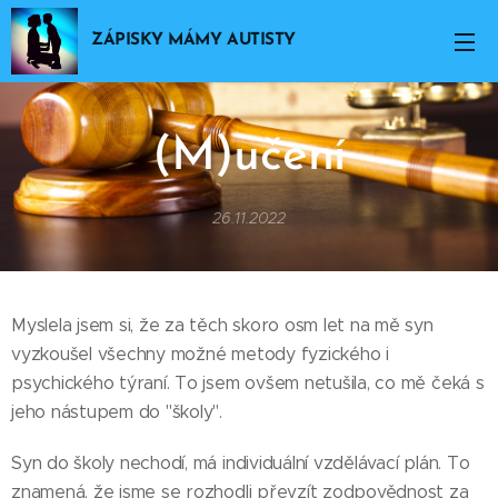
ZÁPISKY MÁMY AUTISTY
(M)učení
26.11.2022
Myslela jsem si, že za těch skoro osm let na mě syn
vyzkoušel všechny možné metody fyzického i
psychického týraní. To jsem ovšem netušila, co mě čeká s
jeho nástupem do "školy".
Syn do školy nechodí, má individuální vzdělávací plán. To
znamená, že jsme se rozhodli převzít zodpovědnost za