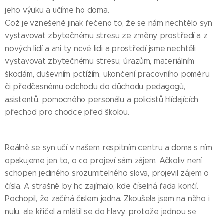
jeho výuku a učíme ho doma.
Což je vznešeně jinak řečeno to, že se nám nechtělo syn
vystavovat zbytečnému stresu ze změny prostředí a z
nových lidí a ani ty nové lidi a prostředí jsme nechtěli
vystavovat zbytečnému stresu, úrazům, materiálním
škodám, duševním potížím, ukončení pracovního poměru
či předčasnému odchodu do důchodu pedagogů,
asistentů, pomocného personálu a policistů hlídajících
přechod pro chodce před školou.
Reálně se syn učí v našem respitním centru a doma s ním
opakujeme jen to, o co projeví sám zájem. Ačkoliv není
schopen jediného srozumitelného slova, projevil zájem o
čísla. A strašně by ho zajímalo, kde číselná řada končí.
Pochopil, že začíná číslem jedna. Zkoušela jsem na něho i
nulu, ale křičel a mlátil se do hlavy, protože jednou se