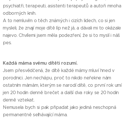
psychiatři, terapeuti, asistenti terapeutů a autoři mnoha
odborných knih.
A to nemluvím o těch známých i cizích lidech, co si jen
mysleli, že znají moje dítě líp než já, a dávali mi to okázale
najevo. Chvílemi jsem měla podezření, že si to myslí i náš
pes.
Každá máma svému dítěti rozumí.
Jsem přesvědčená, že dítě každé mámy mluví hned v
porodnici. Jen nechápu, proč to nikdo neřekne nám
ostatním mámám, kterým se narodí dítě, co první rok umí
jen 20 hodin denně brečet a další dva roky se 20 hodin
denně vztekat.
Nemusela bych si pak připadat jako jediná neschopná
permanentně selhávající máma.