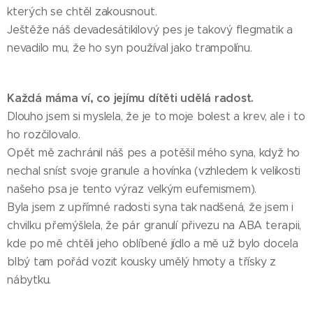
kterých se chtěl zakousnout.
Ještěže náš devadesátikilový pes je takový flegmatik a
nevadilo mu, že ho syn používal jako trampolínu.
Každá máma ví, co jejímu dítěti udělá radost.
Dlouho jsem si myslela, že je to moje bolest a krev, ale i to
ho rozčilovalo.
Opět mě zachránil náš pes a potěšil mého syna, když ho
nechal sníst svoje granule a hovínka (vzhledem k velikosti
našeho psa je tento výraz velkým eufemismem).
Byla jsem z upřímné radosti syna tak nadšená, že jsem i
chvilku přemýšlela, že pár granulí přivezu na ABA terapii,
kde po mě chtěli jeho oblíbené jídlo a mě už bylo docela
blbý tam pořád vozit kousky umělý hmoty a třísky z
nábytku.