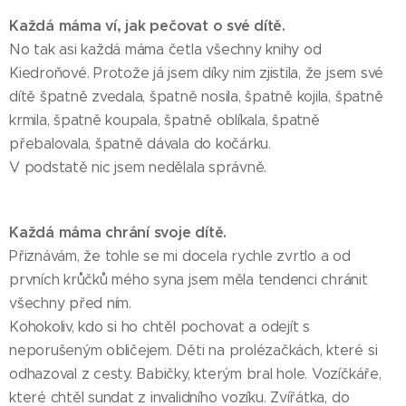
Každá máma ví, jak pečovat o své dítě.
No tak asi každá máma četla všechny knihy od
Kiedroňové. Protože já jsem díky nim zjistila, že jsem své
dítě špatně zvedala, špatně nosila, špatně kojila, špatně
krmila, špatně koupala, špatně oblíkala, špatně
přebalovala, špatně dávala do kočárku.
V podstatě nic jsem nedělala správně.
Každá máma chrání svoje dítě.
Přiznávám, že tohle se mi docela rychle zvrtlo a od
prvních krůčků mého syna jsem měla tendenci chránit
všechny před ním.
Kohokoliv, kdo si ho chtěl pochovat a odejít s
neporušeným obličejem. Děti na prolézačkách, které si
odhazoval z cesty. Babičky, kterým bral hole. Vozíčkáře,
které chtěl sundat z invalidního vozíku. Zvířátka, do