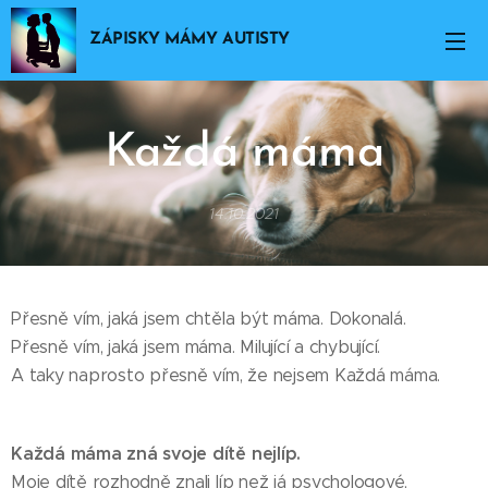
ZÁPISKY MÁMY AUTISTY
Každá
máma
14.10.2021
Přesně vím, jaká jsem chtěla být máma. Dokonalá.
Přesně vím, jaká jsem máma. Milující a chybující.
A taky naprosto přesně vím, že nejsem Každá máma.
Každá máma zná svoje dítě nejlíp.
Moje dítě rozhodně znali líp než já psychologové,