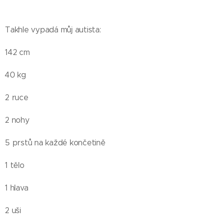
Takhle vypadá můj autista:
142 cm
40 kg
2 ruce
2 nohy
5 prstů na každé končetině
1 tělo
1 hlava
2 uši