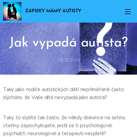
ZÁPISKY MÁMY AUTISTY
Jak vypadá autista?
09.02.2024
Taky jako rodiče autistických dětí nepřiměřeně často
slýcháte, že Vaše dítě nevypadá jako autista?
Taky to slyšíte tak často, že někdy dokonce na setinu
vteřiny zapochybujete, jestli se ti psychologové,
psychiatři, neurologové a terapeuti nespletli?