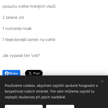
spoustu světle hnědých vlasů
2 zelené oči
1 roztomilý nosík
1 Nejkrásnější úsměv na světě
Jak vypadá ten Váš?
Share
Používáme cookies, abychom zajistili správné fungování a
bezpečnost našich stránek. Tím vám můžeme zajistit tu
nejlepší zkušenost při jejich návštěvě.
© 2021 - 23 ZÁPISKY MÁMY AUTISTY