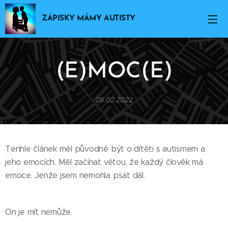
ZÁPISKY MÁMY AUTISTY
(E)MOC(E)
26.02.2022
Tenhle článek měl původně být o dítěti s autismem a
jeho emocích. Měl začínat větou, že každý člověk má
emoce. Jenže jsem nemohla psát dál.
On je mít nemůže.