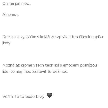
On má jen moc.
A nemoc.
Dneska si vystačím s koláží ze zpráv a ten článek napíšu
jindy.
Možná až kromě všech těch lidí s emocemi pomůžou i
lidé, co mají moc zastavit tu bezmoc.
💙
Věřím, že to bude brzy