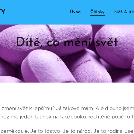
TY
Úvod
Články
Náš Auti
Dítě,
co
mění
svět
06.10.2021
co změní svět k lepšímu? Já takové mám. Ale dlouho jsem
 než mě jeden tatínek na facebooku nechtěně poučil o to
 zeměkoule. Je to lidstvo. Je to národ. Je to rodina. Jse