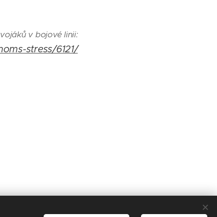
jáků v bojové linii:
moms-stress/6121/