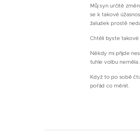
Můj syn určitě změn
se k takové úžasnost
žaludek prostě ne
Chtěli byste takové
Někdy mi přijde nes
tuhle volbu neměla
Když to po sobě čtu
pořád co měnit.