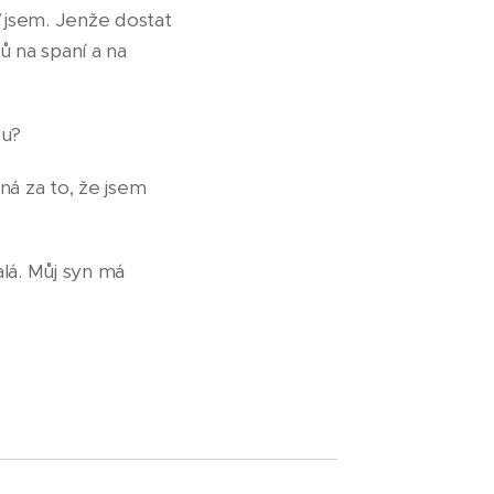
 jsem. Jenže dostat
ů na spaní a na
ou?
ná za to, že jsem
lá. Můj syn má