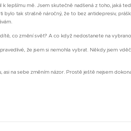
il k lepšímu mě. Jsem skutečně nadšená z toho, jaká teď
i bylo tak strašně náročný, že to bez antidepresiv, prášk
dávám.
 dítě, co změní svět? A co když nedostanete na vybran
pravedlivé, že jsem si nemohla vybrat. Někdy jsem vděč
.
, asi na sebe změním názor. Prostě ještě nejsem dokona