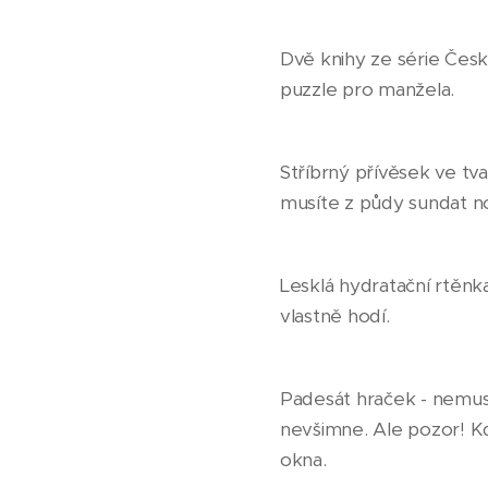
Dvě knihy ze série Česk
puzzle pro manžela.
Stříbrný přívěsek ve tvar
musíte z půdy sundat no
Lesklá hydratační rtěnka
vlastně hodí.
Padesát hraček - nemusít
nevšimne. Ale pozor! K
okna.