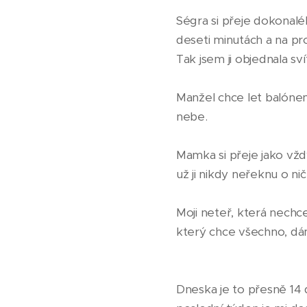
Ségra si přeje dokonal
deseti minutách a na p
Tak jsem ji objednala sv
Manžel chce let balónem
nebe.
Mamka si přeje jako vždy
už ji nikdy neřeknu o ni
Moji neteř, která nechce
který chce všechno, dám
Dneska je to přesně 14 d