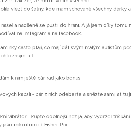
st zle. Tak zle, že mu dovolím všechno.
volila vlézt do šatny, kde mám schované všechny dárky 
 našel a nadšeně se pustil do hraní. A já jsem díky tomu
 podívat na instagram a na facebook.
ď maminky často ptají, co mají dát svým malým autistům 
 mohlo zaujmout.
idám k nim ještě pár rad jako bonus.
ových kapslí - pár z nich odeberte a snězte sami, ať tu 
kní vibrátor - kupte odolnější než já, aby vydržel třískán
jako mikrofon od Fisher Price.