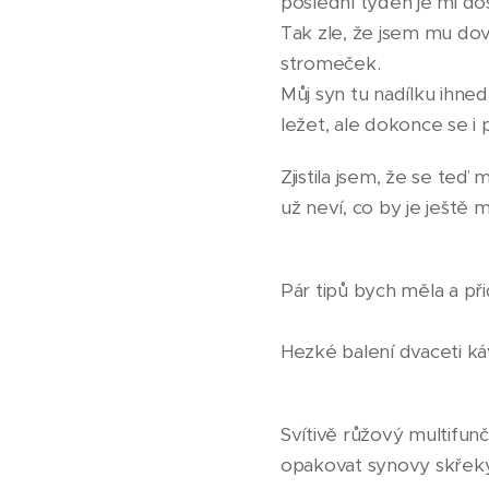
poslední týden je mi do
Tak zle, že jsem mu do
stromeček.
Můj syn tu nadílku ihned
ležet, ale dokonce se i
Zjistila jsem, že se te
už neví, co by je ještě
Pár tipů bych měla a př
Hezké balení dvaceti káv
Svítivě růžový multifunč
opakovat synovy skřeky 