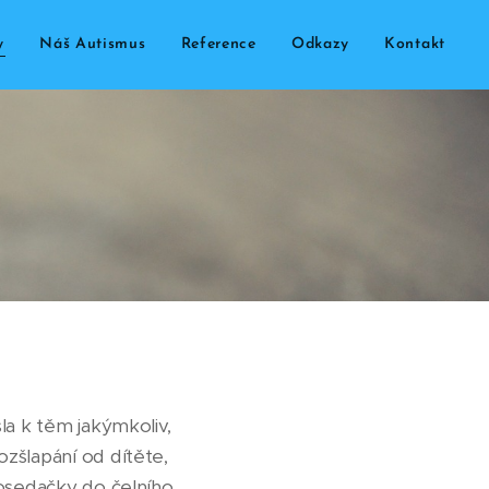
y
Náš Autismus
Reference
Odkazy
Kontakt
la k těm jakýmkoliv,
zšlapání od dítěte,
tosedačky do čelního