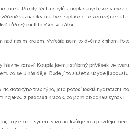
ého muže. Profily těch úchylů z neplacených seznamek m
rověřené seznamky mě bez zaplacení celkem výrazného o
ítivě růžový multifunčkní vibrátor.
 nad naším krajem. Vyřešila jsem to dvěma knihami fotog
 hlavně zdraví. Koupila jsem ji stříbrný přívěsek ve tvaru
čem, co se u nás děje. Bude jí to slušet a ubyde ji spoust
 nic dětskýho trapnýho, jistě potěší lesklá hydratační r
 nějakou z padesáti hraček, co jsem objednala synovi.
ní, co jsem se synem v izolaci kvůli jeho a později i mé