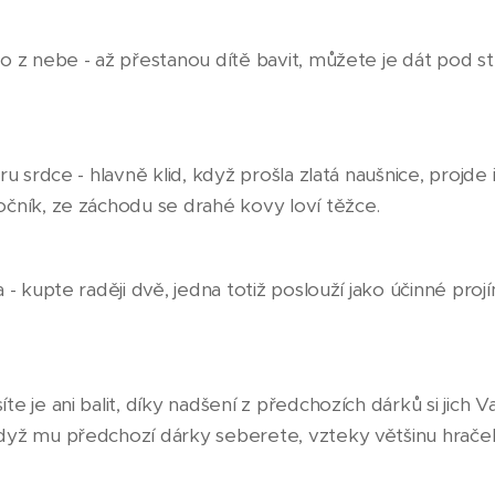
o z nebe - až přestanou dítě bavit, můžete je dát pod 
u srdce - hlavně klid, když prošla zlatá naušnice, projde i
čník, ze záchodu se drahé kovy loví těžce.
 - kupte raději dvě, jedna totiž poslouží jako účinné proj
e je ani balit, díky nadšení z předchozích dárků si jich Va
dyž mu předchozí dárky seberete, vzteky většinu hrače