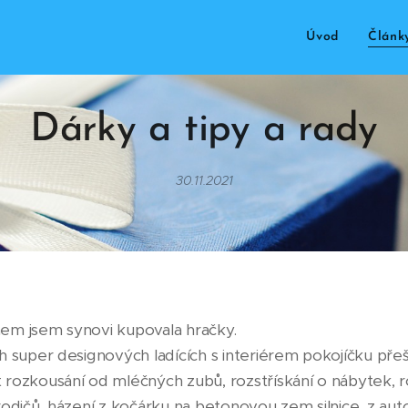
Úvod
Článk
Dárky a tipy a rady
30.11.2021
em jsem synovi kupovala hračky.
h super designových ladících s interiérem pokojíčku přeš
rozkousání od mléčných zubů, rozstřískání o nábytek, ro
rodičů, házení z kočárku na betonovou zem silnice, z au