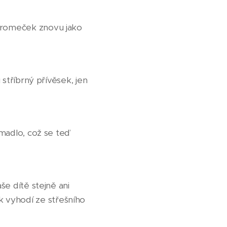
stromeček znovu jako
 stříbrný přívěsek, jen
ímadlo, což se teď
še dítě stejně ani
k vyhodí ze střešního