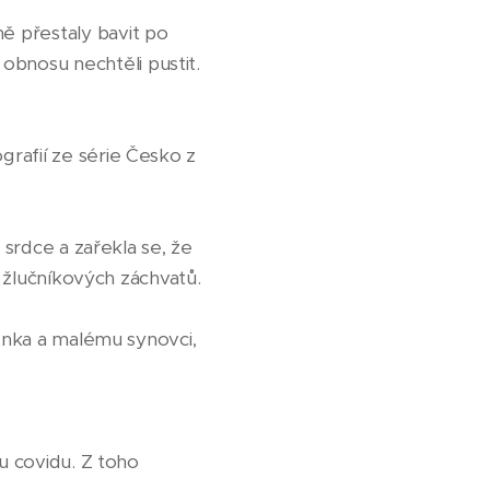
ě přestaly bavit po
bnosu nechtěli pustit.
rafií ze série Česko z
 srdce a zařekla se, že
u žlučníkových záchvatů.
těnka a malému synovci,
mu covidu. Z toho