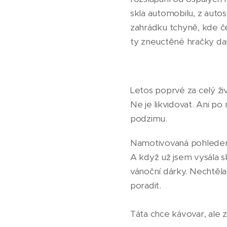
skla automobilu, z auto
zahrádku tchyně, kde ček
ty zneuctěné hračky dar
Letos poprvé za celý ži
Ne je likvidovat. Ani p
podzimu.
Namotivovaná pohledem 
A když už jsem vysála s
vánoční dárky. Nechtěl
poradit.
Táta chce kávovar, ale 