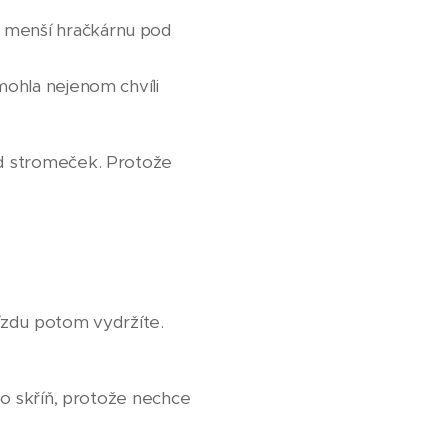
a menší hračkárnu pod
 mohla nejenom chvíli
pod stromeček. Protože
jízdu potom vydržíte.
í o skříň, protože nechce