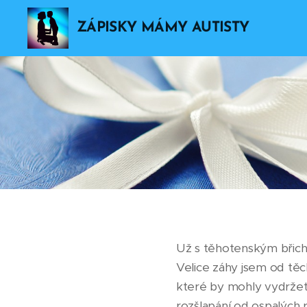
ZÁPISKY MÁMY AUTISTY
Už s těhotenským břich
Velice záhy jsem od těc
které by mohly vydržet 
rozšlapání od ospalých 