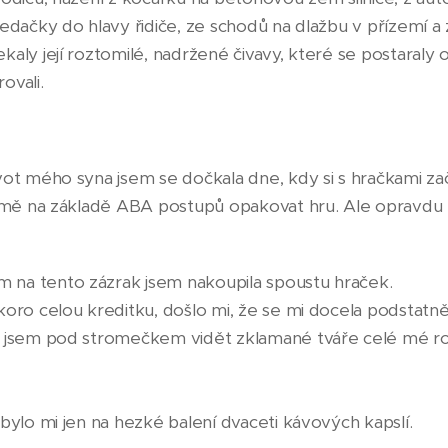
sedačky do hlavy řidiče, ze schodů na dlažbu v přízemí a
aly její roztomilé, nadržené čivavy, které se postaraly 
ovali.
vot mého syna jsem se dočkala dne, kdy si s hračkami zač
o mě na základě ABA postupů opakovat hru. Ale opravdu hr
na tento zázrak jsem nakoupila spoustu hraček.
koro celou kreditku, došlo mi, že se mi docela podstatně
a jsem pod stromečkem vidět zklamané tváře celé mé rod
zbylo mi jen na hezké balení dvaceti kávových kapslí.