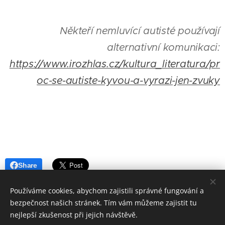
Někteří nemluvící autisté používají
alternativní komunikaci:
https://www.irozhlas.cz/kultura_literatura/pr
oc-se-autiste-kyvou-a-vyrazi-jen-zvuky
Share
Používáme cookies, abychom zajistili správné fungování a
bezpečnost našich stránek. Tím vám můžeme zajistit tu
nejlepší zkušenost při jejich návštěvě.