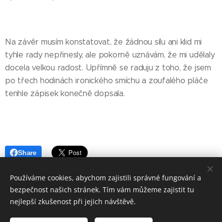
Na závěr musím konstatovat, že žádnou sílu ani klid mi
tyhle rady nepřinesly, ale pokorně uznávám, že mi udělaly
docela velkou radost. Upřímně se raduju z toho, že jsem
po třech hodinách ironického smíchu a zoufalého pláče
tenhle zápisek konečně dopsala.
Share
Používáme cookies, abychom zajistili správné fungování a
bezpečnost našich stránek. Tím vám můžeme zajistit tu
nejlepší zkušenost při jejich návštěvě.
© 2021 - 23 ZÁPISKY MÁMY AUTISTY