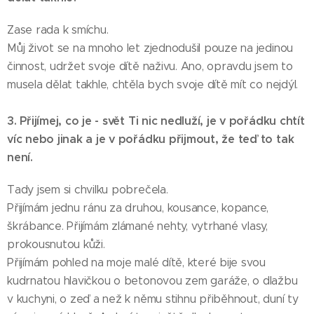
Zase rada k smíchu.
Můj život se na mnoho let zjednodušil pouze na jedinou
činnost, udržet svoje dítě naživu. Ano, opravdu jsem to
musela dělat takhle, chtěla bych svoje dítě mít co nejdýl.
3. Přijímej, co je - svět Ti nic nedluží, je v pořádku chtít
víc nebo jinak a je v pořádku přijmout, že teď to tak
není.
Tady jsem si chvilku pobrečela.
Přijímám jednu ránu za druhou, kousance, kopance,
škrábance. Přijímám zlámané nehty, vytrhané vlasy,
prokousnutou kůži.
Přijímám pohled na moje malé dítě, které bije svou
kudrnatou hlavičkou o betonovou zem garáže, o dlažbu
v kuchyni, o zeď a než k němu stihnu přiběhnout, duní ty