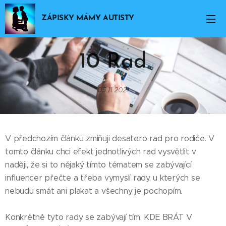
ZÁPISKY MÁMY AUTISTY
10 Rad
05.11.2021
V předchozím článku zmiňuji desatero rad pro rodiče. V
tomto článku chci efekt jednotlivých rad vysvětlit v
naději, že si to nějaký tímto tématem se zabývající
influencer přečte a třeba vymyslí rady, u kterých se
nebudu smát ani plakat a všechny je pochopím.
Konkrétně tyto rady se zabývají tím, KDE BRÁT V