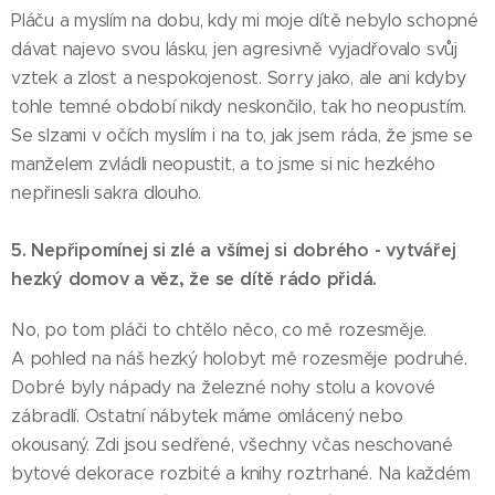
Pláču a myslím na dobu, kdy mi moje dítě nebylo schopné
dávat najevo svou lásku, jen agresivně vyjadřovalo svůj
vztek a zlost a nespokojenost. Sorry jako, ale ani kdyby
tohle temné období nikdy neskončilo, tak ho neopustím.
Se slzami v očích myslím i na to, jak jsem ráda, že jsme se
manželem zvládli neopustit, a to jsme si nic hezkého
nepřinesli sakra dlouho.
5. Nepřipomínej si zlé a všímej si dobrého - vytvářej
hezký domov a věz, že se dítě rádo přidá.
No, po tom pláči to chtělo něco, co mě rozesměje.
A pohled na náš hezký holobyt mě rozesměje podruhé.
Dobré byly nápady na železné nohy stolu a kovové
zábradlí. Ostatní nábytek máme omlácený nebo
okousaný. Zdi jsou sedřené, všechny včas neschované
bytové dekorace rozbité a knihy roztrhané. Na každém