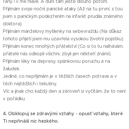
rány i v mé hlavě. A duní tam ještě dlouho potom.
Přijímám svoje noční panické ataky (Až na tu první, s tou
jsem s panickým podezřením na infarkt prudila známého
doktora).
Přijímám manželovy myšlenky na sebevraždu (Na důkaz
tohoto přijetí jsem mu uzavřela vysokou životní pojistku).
Přijímám konec mnohých přátelství (Co si to tu nalhávám,
přátelé nás odkopli všichni, zbyli jen někteří známí).
Přijímám léky na depresy, spánkovou poruchu a na
žaludek.
Jediné, co nepřijímám je v těžších časech potrava a v
těch nejtěžších i tekutiny.
Víc a jinak chci každý den a zároveň si vyčítám, že to není
v pořádku.
4. Obklopuj se zdravými vztahy - opusť vztahy, které
Ti nepřináší nic hezkého.