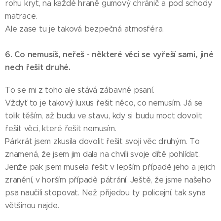
rohu kryt, na každé hraně gumový chránič a pod schody
matrace.
Ale zase tu je taková bezpečná atmosféra.
6. Co nemusíš, neřeš - některé věci se vyřeší sami, jiné
nech řešit druhé.
To se mi z toho ale stává zábavné psaní.
Vždyť to je takový luxus řešit něco, co nemusím. Já se
tolik těším, až budu ve stavu, kdy si budu moct dovolit
řešit věci, které řešit nemusím.
Párkrát jsem zkusila dovolit řešit svoji věc druhým. To
znamená, že jsem jim dala na chvíli svoje dítě pohlídat.
Jenže pak jsem musela řešit v lepším případě jeho a jejich
zranění, v horším případě pátrání. Ještě, že jsme našeho
psa naučili stopovat. Než přijedou ty policejní, tak syna
většinou najde.