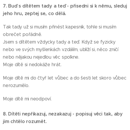
7. Buď s dítětem tady a teď - přisedni si k němu, sleduj
jeho hru, zeptej se, co dělá.
Tak tady už si musím přinést kapesník, tohle si musím
obrečet pořádně.
Jsem s dítětem vždycky tady a teď. Když se fyzicky
nebo ve svých myšlenkách vzdálím, ublíží si, něco zničí
nebo nějakou nejedlou věc spolkne.
Moje dítě si nedokáže hrát.
Moje dítě mi do čtyř let vůbec a do šesti let skoro vůbec
nerozumělo.
Moje dítě mi neodpoví.
8.
Dítěti nepřikazuj, nezakazuj - popisuj věci tak, aby
jim chtělo rozumět.