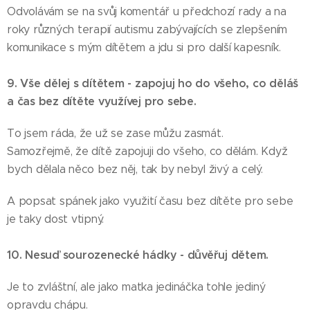
Odvolávám se na svůj komentář u předchozí rady a na
roky různých terapií autismu zabývajících se zlepšením
komunikace s mým dítětem a jdu si pro další kapesník.
9. Vše dělej s dítětem - zapojuj ho do všeho, co děláš
a čas bez dítěte využívej pro sebe.
To jsem ráda, že už se zase můžu zasmát.
Samozřejmě, že dítě zapojuji do všeho, co dělám. Když
bych dělala něco bez něj, tak by nebyl živý a celý.
A popsat spánek jako využití času bez dítěte pro sebe
je taky dost vtipný.
10. Nesuď sourozenecké hádky - důvěřuj dětem.
Je to zvláštní, ale jako matka jedináčka tohle jediný
opravdu chápu.