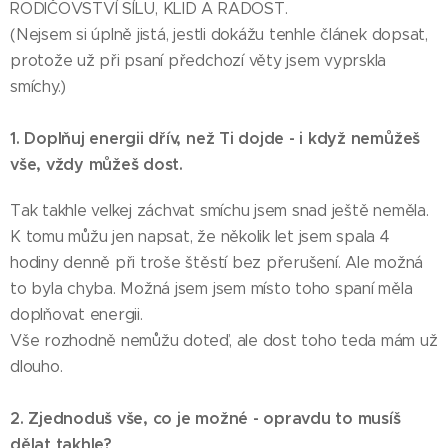
RODIČOVSTVÍ SÍLU, KLID A RADOST.
(Nejsem si úplně jistá, jestli dokážu tenhle článek dopsat,
protože už při psaní předchozí věty jsem vyprskla
smíchy.)
1. Doplňuj energii dřív, než Ti dojde - i když nemůžeš
vše, vždy můžeš dost.
Tak takhle velkej záchvat smíchu jsem snad ještě neměla.
K tomu můžu jen napsat, že několik let jsem spala 4
hodiny denně při troše štěstí bez přerušení. Ale možná
to byla chyba. Možná jsem jsem místo toho spaní měla
doplňovat energii.
Vše rozhodně nemůžu doteď, ale dost toho teda mám už
dlouho.
2. Zjednoduš vše, co je možné - opravdu to musíš
dělat takhle?