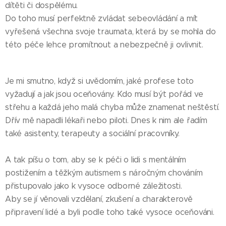
dítěti či dospělému.
Do toho musí perfektně zvládat sebeovládání a mít
vyřešená všechna svoje traumata, která by se mohla do
této péče lehce promítnout a nebezpečně ji ovlivnit.
Je mi smutno, když si uvědomím, jaké profese toto
vyžadují a jak jsou oceňovány. Kdo musí být pořád ve
střehu a každá jeho malá chyba může znamenat neštěstí.
Dřív mě napadli lékaři nebo piloti. Dnes k nim ale řadím
také asistenty, terapeuty a sociální pracovníky.
A tak píšu o tom, aby se k péči o lidi s mentálním
postižením a těžkým autismem s náročným chováním
přistupovalo jako k vysoce odborné záležitosti.
Aby se jí věnovali vzdělaní, zkušení a charakterově
připravení lidé a byli podle toho také vysoce oceňováni.