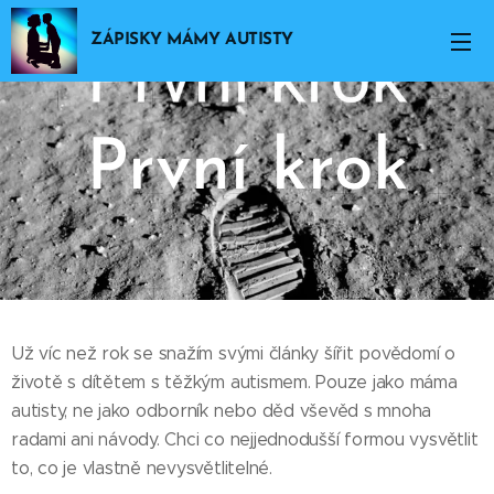
ZÁPISKY MÁMY AUTISTY
První krok
29.11.2022
Už víc než rok se snažím svými články šířit povědomí o
životě s dítětem s těžkým autismem. Pouze jako máma
autisty, ne jako odborník nebo děd vševěd s mnoha
radami ani návody. Chci co nejjednodušší formou vysvětlit
to, co je vlastně nevysvětlitelné.