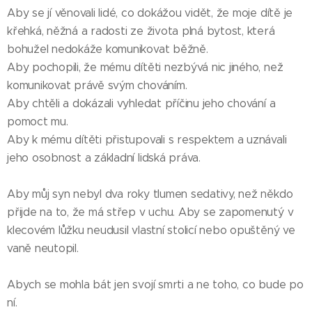
Aby se jí věnovali lidé, co dokážou vidět, že moje dítě je
křehká, něžná a radosti ze života plná bytost, která
bohužel nedokáže komunikovat běžně.
Aby pochopili, že mému dítěti nezbývá nic jiného, než
komunikovat právě svým chováním.
Aby chtěli a dokázali vyhledat příčinu jeho chování a
pomoct mu.
Aby k mému dítěti přistupovali s respektem a uznávali
jeho osobnost a základní lidská práva.
Aby můj syn nebyl dva roky tlumen sedativy, než někdo
přijde na to, že má střep v uchu. Aby se zapomenutý v
klecovém lůžku neudusil vlastní stolicí nebo opuštěný ve
vaně neutopil.
Abych se mohla bát jen svojí smrti a ne toho, co bude po
ní.