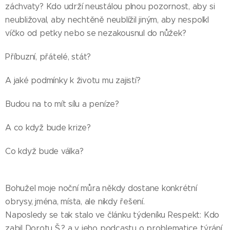
záchvaty? Kdo udrží neustálou plnou pozornost, aby si
neubližoval, aby nechtěně neublížil jiným, aby nespolkl
víčko od petky nebo se nezakousnul do nůžek?
Příbuzní, přátelé, stát?
A jaké podmínky k životu mu zajistí?
Budou na to mít sílu a peníze?
A co když bude krize?
Co když bude válka?
Bohužel moje noční můra někdy dostane konkrétní
obrysy, jména, místa, ale nikdy řešení.
Naposledy se tak stalo ve článku týdeníku Respekt: Kdo
zabil Dorotu Š.? a v jeho podcastu o problematice týrání