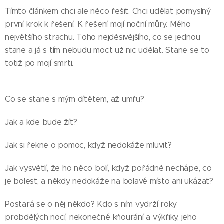
Tímto článkem chci ale něco řešit. Chci udělat pomyslný
první krok k řešení. K řešení mojí noční můry. Mého
největšího strachu. Toho nejděsivějšího, co se jednou
stane a já s tím nebudu moct už nic udělat. Stane se to
totiž po mojí smrti.
Co se stane s mým dítětem, až umřu?
Jak a kde bude žít?
Jak si řekne o pomoc, když nedokáže mluvit?
Jak vysvětlí, že ho něco bolí, když pořádně nechápe, co
je bolest, a někdy nedokáže na bolavé místo ani ukázat?
Postará se o něj někdo? Kdo s ním vydrží roky
probdělých nocí, nekonečné kňourání a výkřiky, jeho