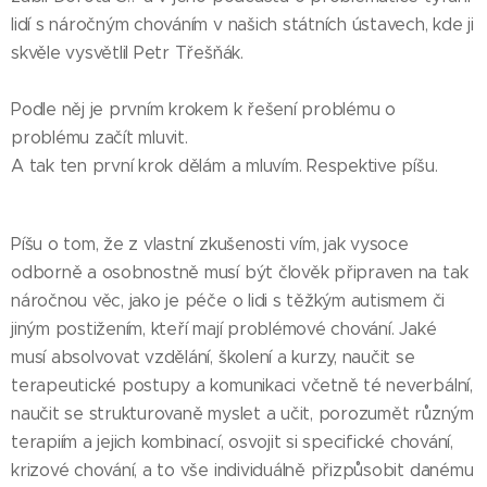
lidí s náročným chováním v našich státních ústavech, kde ji
skvěle vysvětlil Petr Třešňák.
Podle něj je prvním krokem k řešení problému o
problému začít mluvit.
A tak ten první krok dělám a mluvím. Respektive píšu.
Píšu o tom, že z vlastní zkušenosti vím, jak vysoce
odborně a osobnostně musí být člověk připraven na tak
náročnou věc, jako je péče o lidi s těžkým autismem či
jiným postižením, kteří mají problémové chování. Jaké
musí absolvovat vzdělání, školení a kurzy, naučit se
terapeutické postupy a komunikaci včetně té neverbální,
naučit se strukturovaně myslet a učit, porozumět různým
terapiím a jejich kombinací, osvojit si specifické chování,
krizové chování, a to vše individuálně přizpůsobit danému