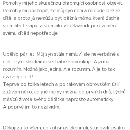
Pomohly mi jeho skutečnou ohromující osobnost objevit.
Pomohly mi pochopit, že můj syn není a nebude běžné
dítě, a proto já nemůžu být běžná máma, která žádné
speciální terapie a speciální vzdělávání k porozumění
svému dítěti nepotřebuje.
Uběhlo pár let. Můj syn stále nemluví, ale neverbálně a
některými slabikami i verbálně komunikuje. A já mu
rozumím. Možná jako jediná. Ale rozumím. A je to tak
úžasnej pocit!
Teprve po tolika letech a po takovém obrovském úsilí
zažívám něco, co jiné mámy možná od prvních dnů, týdnů,
měsíců života svého děťátka naprosto automaticky.
A poprvé jim to nezávidím.
Děkuji za to všem, co autismus zkoumali, studovali, psali o