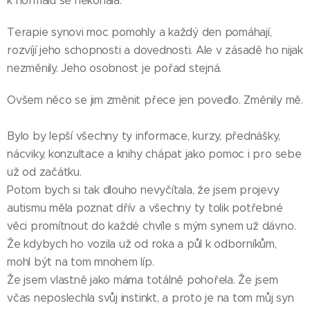
k normálu se nekonala.
Terapie synovi moc pomohly a každý den pomáhají,
rozvíjí jeho schopnosti a dovednosti. Ale v zásadě ho nijak
nezměnily. Jeho osobnost je pořad stejná.
Ovšem něco se jim změnit přece jen povedlo. Změnily mě.
Bylo by lepší všechny ty informace, kurzy, přednášky,
nácviky, konzultace a knihy chápat jako pomoc i pro sebe
už od začátku.
Potom bych si tak dlouho nevyčítala, že jsem projevy
autismu měla poznat dřív a všechny ty tolik potřebné
věci promítnout do každé chvíle s mým synem už dávno.
Že kdybych ho vozila už od roka a půl k odborníkům,
mohl být na tom mnohem líp.
Že jsem vlastně jako máma totálně pohořela. Že jsem
včas neposlechla svůj instinkt, a proto je na tom můj syn