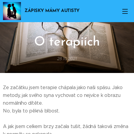
ZÁPISKY MÁMY AUTISTY
O terapiích
28.10.2021
Ze začátku jsem terapie chápala jako naši spásu. Jako
metody, jak svého syna vychovat co nejvíce k obrazu
normálního dítěte.
No, byla to pěkná blbost.
A jak jsem celkem brzy začala tušit, žádná taková změna