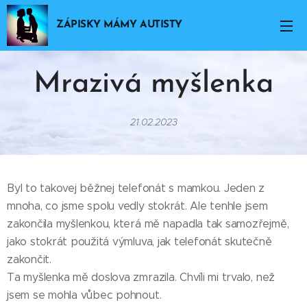
ZÁPISKY MÁMY AUTISTY
Mrazivá
myšlenka
21.02.2023
Byl to takovej běžnej telefonát s mamkou. Jeden z
mnoha, co jsme spolu vedly stokrát. Ale tenhle jsem
zakončila myšlenkou, která mě napadla tak samozřejmě,
jako stokrát použitá výmluva, jak telefonát skutečně
zakončit.
Ta myšlenka mě doslova zmrazila. Chvíli mi trvalo, než
jsem se mohla vůbec pohnout.