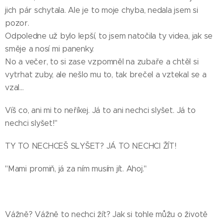
jich pár schytala. Ale je to moje chyba, nedala jsem si
pozor.
Odpoledne už bylo lepší, to jsem natočila ty videa, jak se
směje a nosí mi panenky.
No a večer, to si zase vzpomněl na zubaře a chtěl si
vytrhat zuby, ale nešlo mu to, tak brečel a vztekal se a
vzal...
Víš co, ani mi to neříkej. Já to ani nechci slyšet. Já to
nechci slyšet!"
TY TO NECHCEŠ SLYŠET? JÁ TO NECHCI ŽÍT!
"Mami promiň, já za ním musím jít. Ahoj."
Vážně? Vážně to nechci žít? Jak si tohle můžu o životě