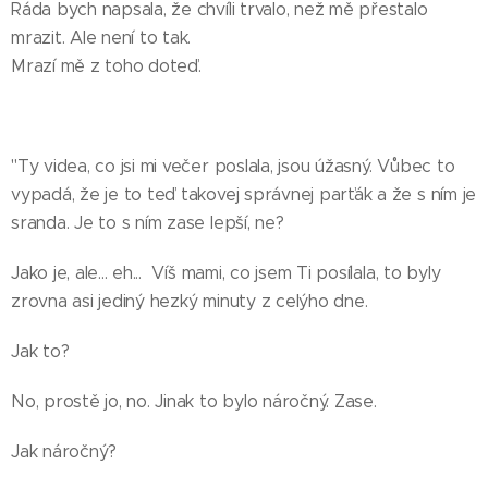
Ráda bych napsala, že chvíli trvalo, než mě přestalo
mrazit. Ale není to tak.
Mrazí mě z toho doteď.
"Ty videa, co jsi mi večer poslala, jsou úžasný. Vůbec to
vypadá, že je to teď takovej správnej parťák a že s ním je
sranda. Je to s ním zase lepší, ne?
Jako je, ale... eh... Víš mami, co jsem Ti posílala, to byly
zrovna asi jediný hezký minuty z celýho dne.
Jak to?
No, prostě jo, no. Jinak to bylo náročný. Zase.
Jak náročný?