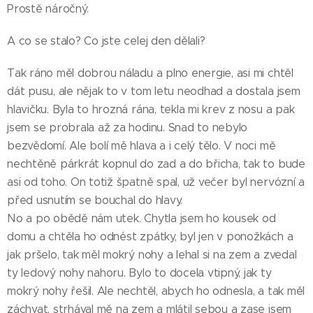
Prostě náročný.
A co se stalo? Co jste celej den dělali?
Tak ráno měl dobrou náladu a plno energie, asi mi chtěl
dát pusu, ale nějak to v tom letu neodhad a dostala jsem
hlavičku. Byla to hrozná rána, tekla mi krev z nosu a pak
jsem se probrala až za hodinu. Snad to nebylo
bezvědomí. Ale bolí mě hlava a i celý tělo. V noci mě
nechtěně párkrát kopnul do zad a do břicha, tak to bude
asi od toho. On totiž špatně spal, už večer byl nervózní a
před usnutím se bouchal do hlavy.
No a po obědě nám utek. Chytla jsem ho kousek od
domu a chtěla ho odnést zpátky, byl jen v ponožkách a
jak pršelo, tak měl mokrý nohy a lehal si na zem a zvedal
ty ledový nohy nahoru. Bylo to docela vtipný, jak ty
mokrý nohy řešil. Ale nechtěl, abych ho odnesla, a tak měl
záchvat, strhával mě na zem a mlátil sebou a zase jsem